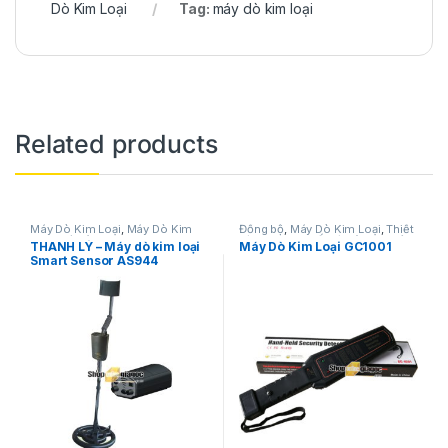
Dò Kim Loại
Tag:
máy dò kim loại
Related products
Máy Dò Kim Loại
,
Máy Dò Kim
Đồng bộ
,
Máy Dò Kim Loại
,
Thiết
Loại Giá Rẻ
Bị An Ninh
,
Thiết Bị Công Nghệ -
THANH LÝ – Máy dò kim loại
Máy Dò Kim Loại GC1001
Điện Tử
,
Thiết Bị Kiểm Tra An
Smart Sensor AS944
Ninh