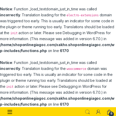
Notice
: Function _load_textdomain_just_in_time was called
incorrectly
. Translation loading for the
domain
electro-extensions
was triggered too early. This is usually an indicator for some code in
the plugin or theme running too early. Translations should be loaded
at the
action or later. Please see
Debugging in WordPress
for
init
more information. (This message was added in version 6.7.0.) in
/home/shoponlinegiagoc.com/xakho.shoponlinegiagoc.com/w
p-includes/functions.php
on line
6170
Notice
: Function _load_textdomain_just_in_time was called
incorrectly
. Translation loading for the
domain was
woocommerce
triggered too early. This is usually an indicator for some code in the
plugin or theme running too early. Translations should be loaded at
the
action or later. Please see
Debugging in WordPress
for
init
more information. (This message was added in version 6.7.0.) in
/home/shoponlinegiagoc.com/xakho.shoponlinegiagoc.com/w
p-includes/functions.php
on line
6170
Skip to navigation
Skip to content
0