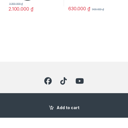
3.300.000
₫
630.000
₫
2.100.000
₫
900.000
₫
Hotline
03 7337 6116
Add to cart