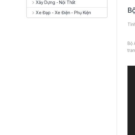
Xây Dựng - Nội Thất
Bộ
Xe Đạp - Xe Điện - Phụ Kiện
Tình
Bộ 
tra
Vid
Pla