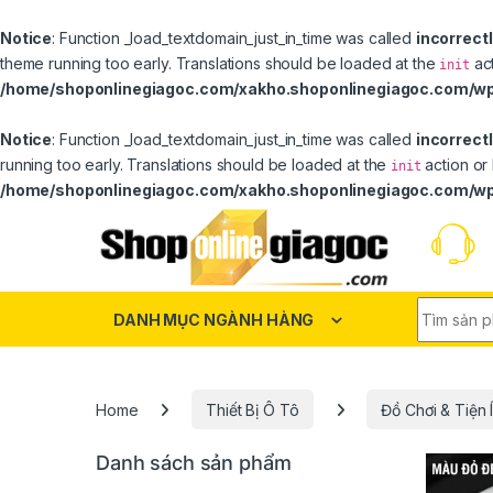
Notice
: Function _load_textdomain_just_in_time was called
incorrect
theme running too early. Translations should be loaded at the
act
init
/home/shoponlinegiagoc.com/xakho.shoponlinegiagoc.com/wp
Notice
: Function _load_textdomain_just_in_time was called
incorrect
running too early. Translations should be loaded at the
action or 
init
/home/shoponlinegiagoc.com/xakho.shoponlinegiagoc.com/wp
Skip to navigation
Skip to content
Search fo
DANH MỤC NGÀNH HÀNG
Home
Thiết Bị Ô Tô
Đồ Chơi & Tiện 
Danh sách sản phẩm