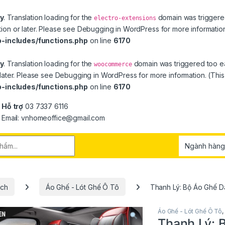
ly
. Translation loading for the
domain was triggered 
electro-extensions
ion or later. Please see
Debugging in WordPress
for more information
-includes/functions.php
on line
6170
ly
. Translation loading for the
domain was triggered too ear
woocommerce
later. Please see
Debugging in WordPress
for more information. (Thi
-includes/functions.php
on line
6170
Hỗ trợ
03 7337 6116
Email: vnhomeoffice@gmail.com
r:
Ích
Áo Ghế - Lót Ghế Ô Tô
Thanh Lý: Bộ Áo Ghế 
Áo Ghế - Lót Ghế Ô Tô
,
Thanh Lý: 