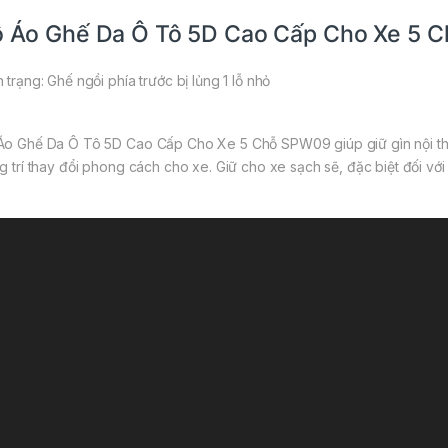
 Áo Ghế Da Ô Tô 5D Cao Cấp Cho Xe 5 
 trạng: Ghế ngồi phía trước bị lủng 1 lỗ nhỏ
Áo Ghế Da Ô Tô 5D Cao Cấp Cho Xe 5 Chỗ SPW09 giúp giữ gìn nội thất
ng trí thay đổi phong cách cho xe. Giữ cho xe sạch sẽ, đặc biệt đối với 
eo
yer