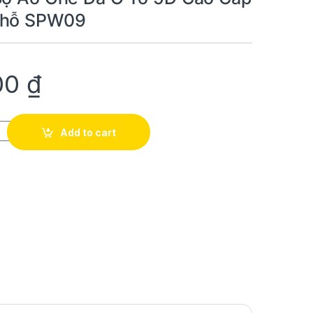
Chỗ SPW09
00
₫
hế Da Ô Tô 5D Cao Cấp Cho Xe 5 Chỗ SPW09 quantity
Add to cart