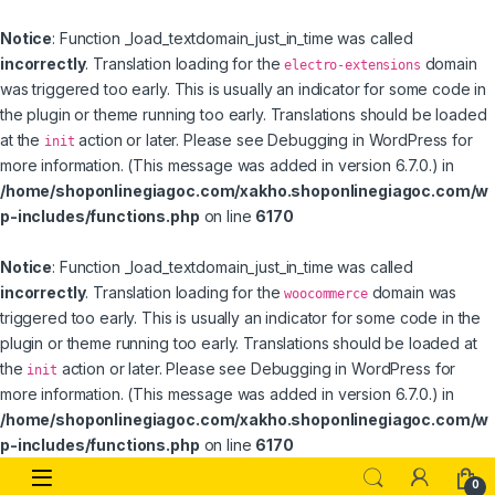
Notice
: Function _load_textdomain_just_in_time was called
incorrectly
. Translation loading for the
domain
electro-extensions
was triggered too early. This is usually an indicator for some code in
the plugin or theme running too early. Translations should be loaded
at the
action or later. Please see
Debugging in WordPress
for
init
more information. (This message was added in version 6.7.0.) in
/home/shoponlinegiagoc.com/xakho.shoponlinegiagoc.com/w
p-includes/functions.php
on line
6170
Notice
: Function _load_textdomain_just_in_time was called
incorrectly
. Translation loading for the
domain was
woocommerce
triggered too early. This is usually an indicator for some code in the
plugin or theme running too early. Translations should be loaded at
the
action or later. Please see
Debugging in WordPress
for
init
more information. (This message was added in version 6.7.0.) in
/home/shoponlinegiagoc.com/xakho.shoponlinegiagoc.com/w
p-includes/functions.php
on line
6170
Skip to navigation
Skip to content
0