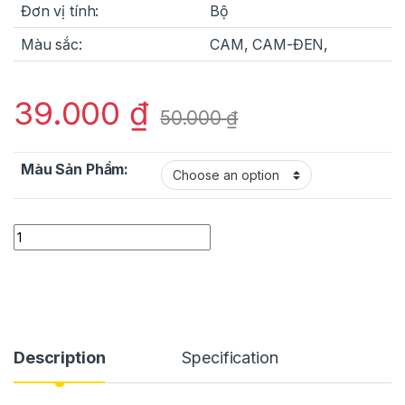
Đơn vị tính:
Bộ
Màu sắc:
CAM, CAM-ĐEN,
39.000
₫
50.000
₫
Màu Sản Phẩm:
THANH LÝ - Vỏ Bọc Xe Điện 2 Bánh Silicon Chống Trầy SPW02 
Description
Specification